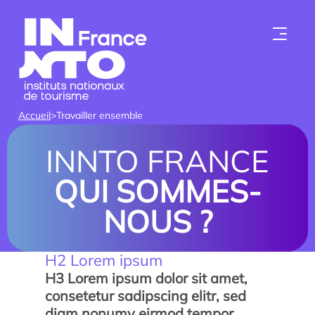
Skip to content
Accueil
>
Travailler ensemble
INNTO FRANCE
QUI SOMMES-
NOUS ?
Qui sommes-nous ?
H2 Lorem ipsum
Les instituts
H3 Lorem ipsum dolor sit amet,
consetetur sadipscing elitr, sed
diam nonumy eirmod tempor
Devenir membre