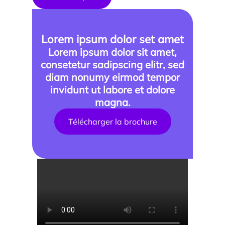
Parcours doctoral
Lorem ipsum dolor set amet
École doctorale
Lorem ipsum dolor sit amet,
consetetur sadipscing elitr, sed
diam nonumy eirmod tempor
invidunt ut labore et dolore
magna.
Télécharger la brochure
En savoir +
Compétences et attentes professionnelles dans les
métiers territoriaux touristiques
Transformation des carrières en tourisme