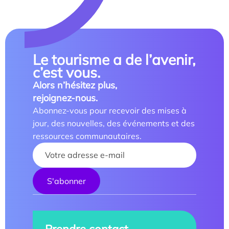
Le tourisme a de l’avenir,
c’est vous.
Alors n’hésitez plus,
rejoignez-nous.
Abonnez-vous pour recevoir des mises à
jour, des nouvelles, des événements et des
ressources communautaires.
Your name :