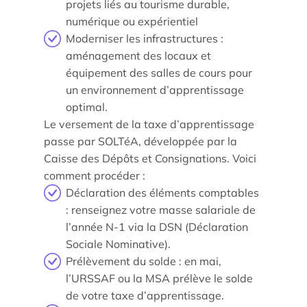
projets liés au tourisme durable,
numérique ou expérientiel
Moderniser les infrastructures :
aménagement des locaux et
équipement des salles de cours pour
Étude/Stage
un environnement d’apprentissage
Comment candidater ?
optimal.
Le versement de la taxe d’apprentissage
Comment candidater ?
passe par SOLTéA, développée par la
Caisse des Dépôts et Consignations. Voici
comment procéder :
Déclaration des éléments comptables
: renseignez votre masse salariale de
l’année N-1 via la DSN (Déclaration
Sociale Nominative).
Prélèvement du solde : en mai,
Nos recherches et expertises
l’URSSAF ou la MSA prélève le solde
de votre taxe d’apprentissage.
Laboratoires