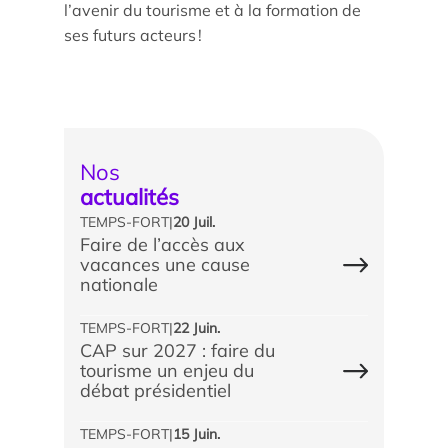
l’avenir du tourisme et à la formation de
Les enjeux de l’égalité femmes-hommes dans les
ses futurs acteurs !
métiers touristiques
Nos
actualités
TEMPS-FORT
|
20 Juil.
Faire de l’accès aux
vacances une cause
nationale
TEMPS-FORT
|
22 Juin.
CAP sur 2027 : faire du
tourisme un enjeu du
débat présidentiel
TEMPS-FORT
|
15 Juin.