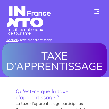
Skip to content
Accueil
>
Taxe d’apprentissage
TAXE
D’APPRENTISSAGE
Qui sommes-nous ?
Qu'est-ce que la taxe
Les instituts
d'apprentissage ?
La taxe d’apprentissage participe au
Devenir membre