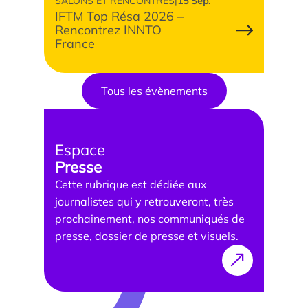
SALONS ET RENCONTRES
|
15 Sep.
IFTM Top Résa 2026 –
Rencontrez INNTO
France
Tous les évènements
Espace
Presse
Cette rubrique est dédiée aux
journalistes qui y retrouveront, très
prochainement, nos communiqués de
presse, dossier de presse et visuels.