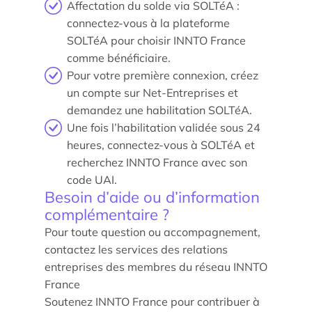
Affectation du solde via SOLTéA :
connectez-vous à la plateforme
Parcours doctoral
SOLTéA pour choisir INNTO France
École doctorale
comme bénéficiaire.
Pour votre première connexion, créez
un compte sur Net-Entreprises et
demandez une habilitation SOLTéA.
Une fois l’habilitation validée sous 24
heures, connectez-vous à SOLTéA et
recherchez INNTO France avec son
code UAI.
Besoin d’aide ou d’information
En savoir +
complémentaire ?
Pour toute question ou accompagnement,
Compétences et attentes professionnelles dans les
contactez les services des relations
métiers territoriaux touristiques
entreprises des membres du réseau INNTO
France
Transformation des carrières en tourisme
Soutenez INNTO France pour contribuer à