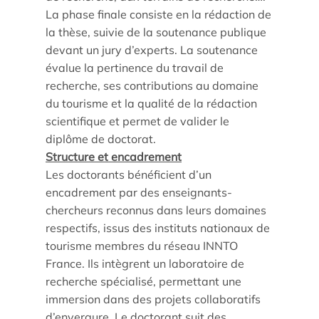
La phase finale consiste en la rédaction de
Parcours doctoral
la thèse, suivie de la soutenance publique
devant un jury d’experts. La soutenance
École doctorale
évalue la pertinence du travail de
recherche, ses contributions au domaine
du tourisme et la qualité de la rédaction
scientifique et permet de valider le
diplôme de doctorat.
Structure et encadrement
Les doctorants bénéficient d’un
encadrement par des enseignants-
En savoir +
chercheurs reconnus dans leurs domaines
respectifs, issus des instituts nationaux de
Compétences et attentes professionnelles dans les
tourisme membres du réseau INNTO
métiers territoriaux touristiques
France. Ils intègrent un laboratoire de
recherche spécialisé, permettant une
Transformation des carrières en tourisme
immersion dans des projets collaboratifs
d’envergure. Le doctorant suit des