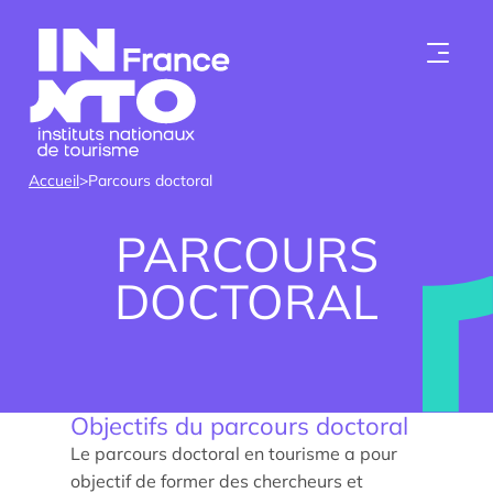
Skip to content
Accueil
>
Parcours doctoral
PARCOURS
DOCTORAL
Qui sommes-nous ?
Objectifs du parcours doctoral
Les instituts
Le parcours doctoral en tourisme a pour
objectif de former des chercheurs et
Devenir membre