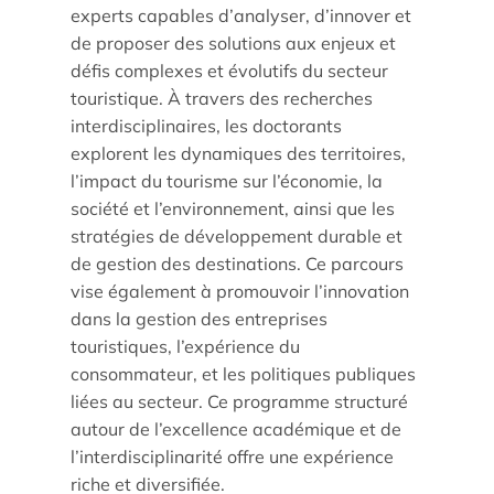
experts capables d’analyser, d’innover et
de proposer des solutions aux enjeux et
défis complexes et évolutifs du secteur
touristique. À travers des recherches
interdisciplinaires, les doctorants
explorent les dynamiques des territoires,
l’impact du tourisme sur l’économie, la
société et l’environnement, ainsi que les
stratégies de développement durable et
de gestion des destinations. Ce parcours
Trouver un stagiaire, alternant ou collaborateur
vise également à promouvoir l’innovation
dans la gestion des entreprises
Associer nos étudiants à vos projets
touristiques, l’expérience du
consommateur, et les politiques publiques
Former vos équipes
liées au secteur. Ce programme structuré
autour de l’excellence académique et de
Taxe d’apprentissage
l’interdisciplinarité offre une expérience
riche et diversifiée.