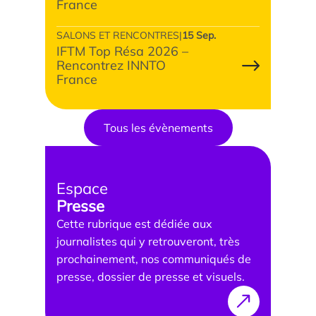
France
SALONS ET RENCONTRES
|
15 Sep.
IFTM Top Résa 2026 –
Rencontrez INNTO
France
Tous les évènements
Espace
Presse
Cette rubrique est dédiée aux
journalistes qui y retrouveront, très
prochainement, nos communiqués de
presse, dossier de presse et visuels.