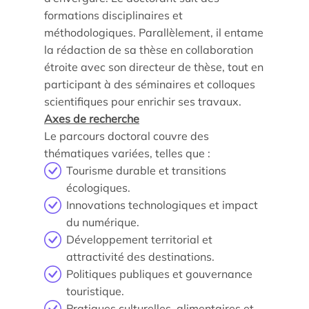
formations disciplinaires et
Les enjeux de l’égalité femmes-hommes dans les
méthodologiques. Parallèlement, il entame
métiers touristiques
la rédaction de sa thèse en collaboration
étroite avec son directeur de thèse, tout en
participant à des séminaires et colloques
scientifiques pour enrichir ses travaux.
Axes de recherche
Le parcours doctoral couvre des
thématiques variées, telles que :
Tourisme durable et transitions
écologiques.
Innovations technologiques et impact
du numérique.
Développement territorial et
attractivité des destinations.
Politiques publiques et gouvernance
touristique.
Pratiques culturelles, alimentaires et