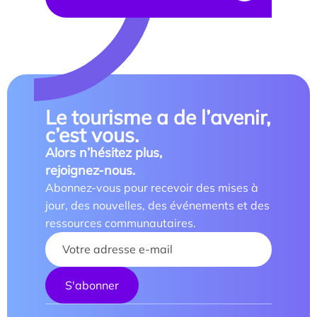
Le tourisme a de l’avenir,
c’est vous.
Alors n’hésitez plus,
rejoignez-nous.
Abonnez-vous pour recevoir des mises à
jour, des nouvelles, des événements et des
ressources communautaires.
Your name :