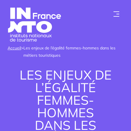
Skip to content
Accueil
>
Les enjeux de l’égalité femmes-hommes dans les
métiers touristiques
LES ENJEUX DE
L’ÉGALITÉ
FEMMES-
Qui sommes-nous ?
HOMMES
Les instituts
DANS LES
Devenir membre