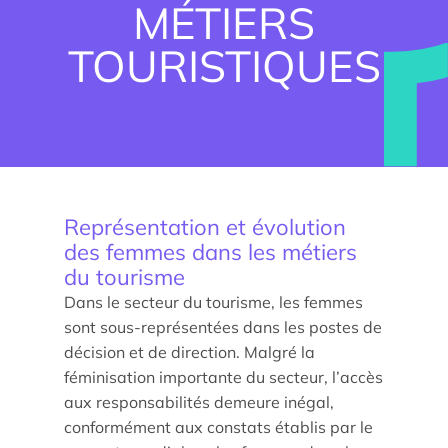
MÉTIERS
TOURISTIQUES
Représentation et évolution
des femmes dans les métiers
Trouver un stagiaire, alternant ou collaborateur
du tourisme
Dans le secteur du tourisme, les femmes
Associer nos étudiants à vos projets
sont sous-représentées dans les postes de
Former vos équipes
décision et de direction. Malgré la
féminisation importante du secteur, l’accès
aux responsabilités demeure inégal,
Taxe d’apprentissage
conformément aux constats établis par le