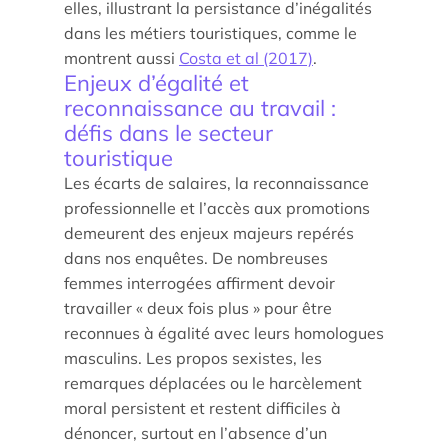
elles, illustrant la persistance d’inégalités
dans les métiers touristiques, comme le
Parcours doctoral
montrent aussi
Costa
et al
(2017)
.
École doctorale
Enjeux d’égalité et
reconnaissance au travail :
défis dans le secteur
touristique
Les écarts de salaires, la reconnaissance
professionnelle et l’accès aux promotions
demeurent des enjeux majeurs repérés
dans nos enquêtes. De nombreuses
femmes interrogées affirment devoir
En savoir +
travailler « deux fois plus » pour être
reconnues à égalité avec leurs homologues
Compétences et attentes professionnelles dans les
masculins. Les propos sexistes, les
métiers territoriaux touristiques
remarques déplacées ou le harcèlement
moral persistent et restent difficiles à
Transformation des carrières en tourisme
dénoncer, surtout en l’absence d’un