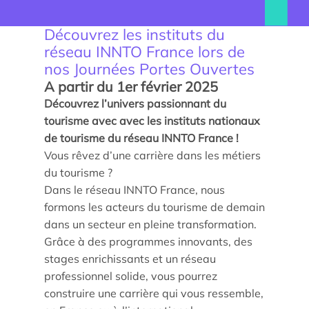
Découvrez les instituts du
réseau INNTO France lors de
nos Journées Portes Ouvertes
A partir du 1er février 2025
Découvrez l’univers passionnant du
tourisme avec avec les instituts nationaux
de tourisme du réseau INNTO France !
Vous rêvez d’une carrière dans les métiers
du tourisme ?
Trouver un stagiaire, alternant ou collaborateur
Dans le réseau INNTO France, nous
formons les acteurs du tourisme de demain
Associer nos étudiants à vos projets
dans un secteur en pleine transformation.
Former vos équipes
Grâce à des programmes innovants, des
stages enrichissants et un réseau
professionnel solide, vous pourrez
Taxe d’apprentissage
construire une carrière qui vous ressemble,