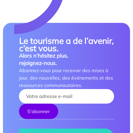
Le tourisme a de l’avenir,
c’est vous.
Alors n’hésitez plus,
rejoignez-nous.
Abonnez-vous pour recevoir des mises à
jour, des nouvelles, des événements et des
ressources communautaires.
Your name :