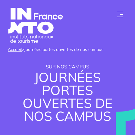
Skip to content
Accueil
>
Journées portes ouvertes de nos campus
SUR NOS CAMPUS
JOURNÉES
PORTES
OUVERTES DE
Qui sommes-nous ?
NOS CAMPUS
Les instituts
Devenir membre