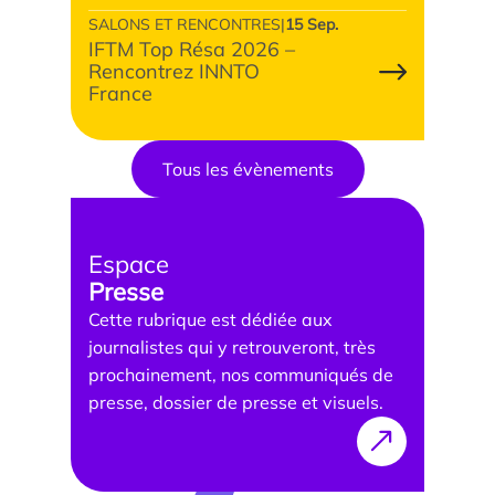
SALONS ET RENCONTRES
|
15 Sep.
IFTM Top Résa 2026 –
Rencontrez INNTO
France
Tous les évènements
Espace
Presse
Cette rubrique est dédiée aux
journalistes qui y retrouveront, très
prochainement, nos communiqués de
presse, dossier de presse et visuels.