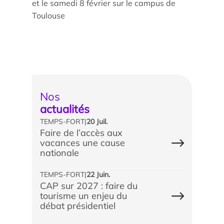
et le samedi 8 février sur le campus de
Toulouse
Parcours doctoral
École doctorale
Nos
actualités
TEMPS-FORT
|
20 Juil.
Faire de l’accès aux
vacances une cause
En savoir +
nationale
Compétences et attentes professionnelles dans les
TEMPS-FORT
|
22 Juin.
métiers territoriaux touristiques
CAP sur 2027 : faire du
tourisme un enjeu du
débat présidentiel
Transformation des carrières en tourisme