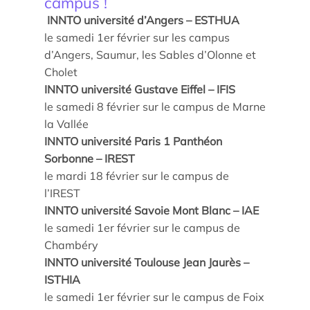
campus !
INNTO université d’Angers – ESTHUA
le samedi 1er février sur les campus
d’Angers, Saumur, les Sables d’Olonne et
Cholet
Étude/Stage
INNTO université Gustave Eiffel – IFIS
Comment candidater ?
le samedi 8 février sur le campus de Marne
la Vallée
Comment candidater ?
INNTO université Paris 1 Panthéon
Sorbonne – IREST
le mardi 18 février sur le campus de
l’IREST
INNTO université Savoie Mont Blanc – IAE
le samedi 1er février sur le campus de
Chambéry
INNTO université Toulouse Jean Jaurès –
Nos recherches et expertises
ISTHIA
le samedi 1er février sur le campus de Foix
Laboratoires