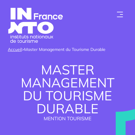
Skip to content
Accueil
>
Master Management du Tourisme Durable
MASTER
MANAGEMENT
DU TOURISME
Qui sommes-nous ?
DURABLE
Les instituts
MENTION TOURISME
Devenir membre