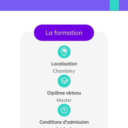
La formation
Localisation
Chambéry
Trouver un stagiaire, alternant ou collaborateur
Associer nos étudiants à vos projets
Diplôme obtenu
Former vos équipes
Master
Taxe d’apprentissage
Conditions d'admission