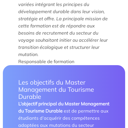
variées intégrant les principes du
développement durable dans leur vision,
stratégie et offre. La principale mission de
cette formation est de répondre aux
Étude/Stage
besoins de recrutement du secteur du
voyage souhaitant initier ou accélérer leur
Comment candidater ?
transition écologique et structurer leur
mutation.
Comment candidater ?
Responsable de formation
Les objectifs du Master
Management du Tourisme
Durable
L’objectif principal du Master Management
du Tourisme Durable
est de permettre aux
Nos recherches et expertises
étudiants d’acquérir des compétences
Laboratoires
adaptées aux mutations du secteur