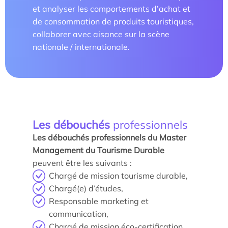
et analyser les comportements d’achat et
Les enjeux de l’égalité femmes-hommes dans les
de consommation de produits touristiques,
métiers touristiques
collaborer avec aisance sur la scène
nationale / internationale.
Les débouchés
professionnels
Les débouchés professionnels du Master
Management du Tourisme Durable
peuvent être les suivants :
Chargé de mission tourisme durable,
Chargé(e) d’études,
Responsable marketing et
communication,
Chargé de mission éco-certification,