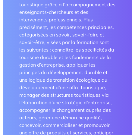
touristique grâce à l’accompagnement des
Parcours doctoral
enseignants-chercheurs et des
intervenants professionnels. Plus
École doctorale
précisément, les compétences principales,
catégorisées en savoir, savoir-faire et
savoir-être, visées par la formation sont
les suivantes : connaître les spécificités du
tourisme durable et les fondements de la
gestion d’entreprise, appliquer les
principes du développement durable et
une logique de transition écologique au
En savoir +
développement d’une offre touristique,
manager des structures touristiques via
l’élaboration d’une stratégie d’entreprise,
Compétences et attentes professionnelles dans les
métiers territoriaux touristiques
accompagner le changement auprès des
acteurs, gérer une démarche qualité,
concevoir, commercialiser et promouvoir
Transformation des carrières en tourisme
une offre de produits et services, anticiper