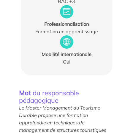
BAC +3
Professionnalisation
Formation en apprentissage
Actualités
Mobilité internationale
Agenda
Oui
Les témoignages
Parole d’experts
Mot
du responsable
Ils nous soutiennent
pédagogique
Le Master Management du Tourisme
Espace Presse
Durable propose une formation
approfondie en techniques de
management de structures touristiques