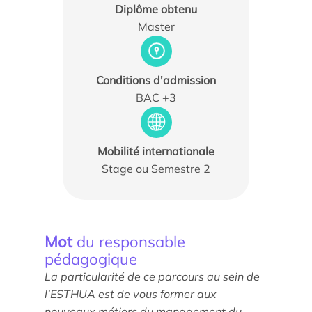
Diplôme obtenu
Master
Conditions d'admission
BAC +3
Actualités
Agenda
Mobilité internationale
Les témoignages
Stage ou Semestre 2
Parole d’experts
Ils nous soutiennent
Mot
du responsable
Espace Presse
pédagogique
La particularité de ce parcours au sein de
l’ESTHUA est de vous former aux
nouveaux métiers du management du