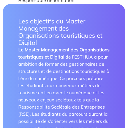
Responsable de formation
Parcours doctoral
Les objectifs du Master
École doctorale
Management des
Organisations touristiques et
Digital
Le Master Management des Organisations
touristiques et Digital
de l’ESTHUA a pour
ambition de former des gestionnaires de
structures et de destinations touristiques à
l’ère du numérique. Ce parcours prépare
En savoir +
les étudiants aux nouveaux métiers du
tourisme en lien avec le numérique et les
Compétences et attentes professionnelles dans les
nouveaux enjeux sociétaux tels que la
métiers territoriaux touristiques
Responsabilité Sociétale des Entreprises
(RSE). Les étudiants du parcours auront la
Transformation des carrières en tourisme
possibilité de s’orienter vers les métiers du