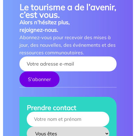
Le tourisme a de l’avenir,
c’est vous.
Alors n’hésitez plus,
rejoignez-nous.
Abonnez-vous pour recevoir des mises à
jour, des nouvelles, des événements et des
ressources communautaires.
Your name :
Prendre contact
Your name :