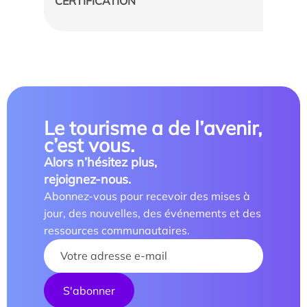
CERTIFICATION
Le tourisme a de l’avenir,
c’est vous.
Alors n’hésitez plus,
rejoignez-nous.
Abonnez-vous pour recevoir des mises à
jour, des nouvelles, des événements et des
ressources communautaires.
Your name :