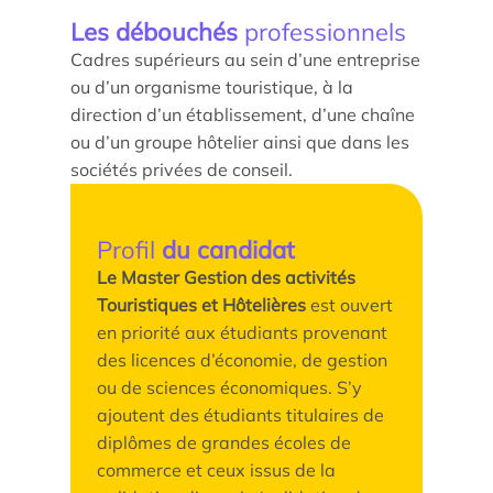
Les débouchés
professionnels
Parcours doctoral
Cadres supérieurs au sein d’une entreprise
École doctorale
ou d’un organisme touristique, à la
direction d’un établissement, d’une chaîne
ou d’un groupe hôtelier ainsi que dans les
sociétés privées de conseil.
Profil
du candidat
Le Master Gestion des activités
Touristiques et Hôtelières
est ouvert
En savoir +
en priorité aux étudiants provenant
des licences d’économie, de gestion
Compétences et attentes professionnelles dans les
ou de sciences économiques. S’y
métiers territoriaux touristiques
ajoutent des étudiants titulaires de
diplômes de grandes écoles de
Transformation des carrières en tourisme
commerce et ceux issus de la