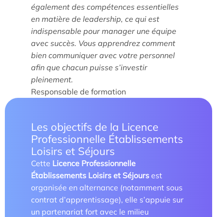
également des compétences essentielles
en matière de leadership, ce qui est
indispensable pour manager une équipe
avec succès. Vous apprendrez comment
bien communiquer avec votre personnel
afin que chacun puisse s’investir
pleinement.
Responsable de formation
Les objectifs de la Licence
Professionnelle Établissements
Loisirs et Séjours
Cette
Licence Professionnelle
Établissements Loisirs et Séjours
est
organisée en alternance (notamment sous
contrat d’apprentissage), elle s’appuie sur
un partenariat fort avec le milieu