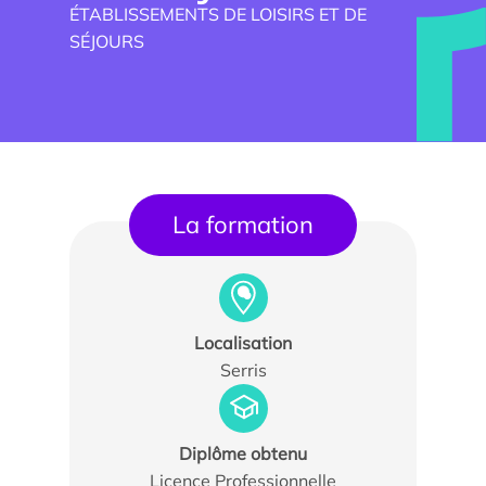
ÉTABLISSEMENTS DE LOISIRS ET DE
SÉJOURS
La formation
Trouver un stagiaire, alternant ou collaborateur
Associer nos étudiants à vos projets
Localisation
Serris
Former vos équipes
Taxe d’apprentissage
Diplôme obtenu
Licence Professionnelle