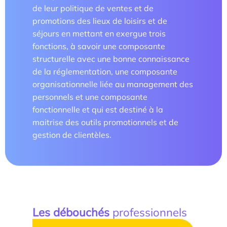
de leur politique de ventes et de
promotions des lieux de loisirs et de
séjours en mettant en exergue trois
fonctions, à savoir une composante
structurelle avec une bonne connaissance
de la réglementation, une composante
organisationnelle liée au management des
personnels et une composante
fonctionnelle et qui est destiné à la
maitrise des outils promotionnels et de
gestion de clientèles.
Les débouchés
professionnels