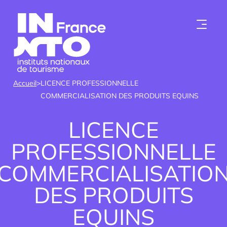
Skip to content
Accueil
>
LICENCE PROFESSIONNELLE
COMMERCIALISATION DES PRODUITS EQUINS
LICENCE
PROFESSIONNELLE
COMMERCIALISATIO
Qui sommes-nous ?
DES PRODUITS
Les instituts
EQUINS
Devenir membre