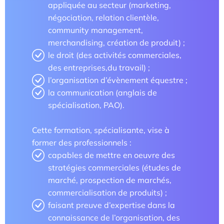
appliquée au secteur (marketing,
Les enjeux de l’égalité femmes-hommes dans les
négociation, relation clientèle,
métiers touristiques
community management,
merchandising, création de produit) ;
le droit (des activités commerciales,
des entreprises,du travail) ;
l’organisation d’évènement équestre ;
la communication (anglais de
spécialisation, PAO).
Cette formation, spécialisante, vise à
former des professionnels :
capables de mettre en oeuvre des
stratégies commerciales (études de
marché, prospection de marchés,
commercialisation de produits) ;
faisant preuve d’expertise dans la
connaissance de l’organisation, des