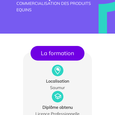
COMMERCIALISATION DES PRODUITS
EQUINS
La formation
Trouver un stagiaire, alternant ou collaborateur
Associer nos étudiants à vos projets
Localisation
Saumur
Former vos équipes
Taxe d’apprentissage
Diplôme obtenu
Licence Professionnelle