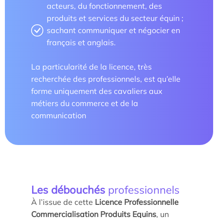
acteurs, du fonctionnement, des
produits et services du secteur équin ;
sachant communiquer et négocier en
français et anglais.
La particularité de la licence, très
recherchée des professionnels, est qu’elle
forme uniquement des cavaliers aux
métiers du commerce et de la
communication
Les débouchés
professionnels
À l’issue de cette
Licence Professionnelle
Commercialisation Produits Equins
, un