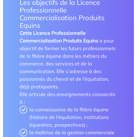
Les objectifs de la Licence
Professionnelle
Parcours doctoral
Commercialisation Produits
École doctorale
Equins
Cette Licence Professionnelle
Commercialisation Produits Equins
a pour
objectif de former les futurs professionnels
de la filière équine dans les métiers du
commerce, des services et de la
communication. Elle s’adresse à des
passionnés du cheval et de l’équitation,
déjà pratiquants.
En savoir +
Elle articule des enseignements consacrés
à :
Compétences et attentes professionnelles dans les
la connaissance de la filière équine
métiers territoriaux touristiques
(histoire de l’équitation, institutions
équestres, prospectives) ;
Transformation des carrières en tourisme
la maîtrise de la gestion commerciale