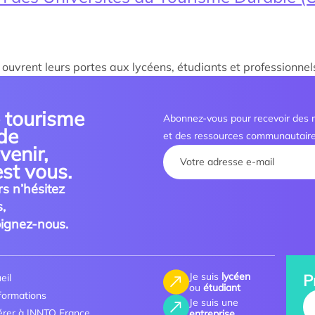
uvrent leurs portes aux lycéens, étudiants et professionnels 
 tourisme
Abonnez-vous pour recevoir des m
de
et des ressources communautaire
avenir,
Your name :
est vous.
rs n’hésitez
,
oignez-nous.
Je suis
lycéen
P
eil
ou
étudiant
formations
Yo
Je suis une
rer à INNTO France
entreprise