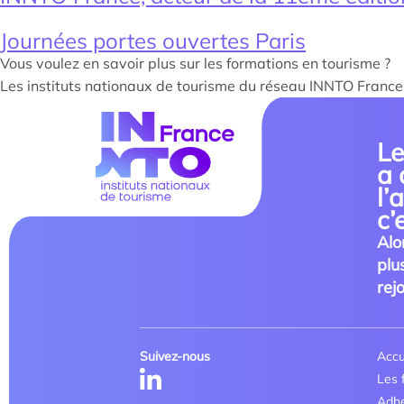
Journées portes ouvertes Paris
Vous voulez en savoir plus sur les formations en tourisme ?
Les instituts nationaux de tourisme du réseau INNTO France o
Le
a 
l’
c’
Alo
plus
rej
Suivez-nous
Accu
Les 
Adhé