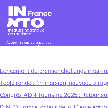
Skip to content
Accueil
>
Salons et rencontres
CATÉGORIE :
En savoir +
Trouver un stagiaire,
Compétenc
Qui somm
Nos re
ou collaborateur
profession
Labor
métiers te
Lancement du premier challenge inter-i
Table ronde : l’immersion, nouveau virage
Congrès ADN Tourisme 2025 : Retour sur
INNTO France, acteur de la 11ème éditio