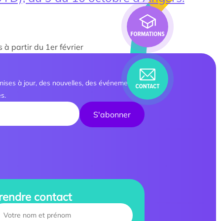
à partir du 1er février
ises à jour, des nouvelles, des événements
s.
rendre contact
ur name :