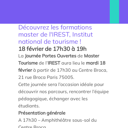
Découvrez les formations
master de l'IREST, Institut
national de tourisme !
18 février de 17h30 à 19h
La
Journée Portes Ouvertes
de
Master
Tourisme
de l’
IREST
aura lieu le
mardi 18
février
à partir de 17h30 au Centre Broca,
Trouver un stagiaire, alternant ou collaborateur
21 rue Broca Paris 75005.
Cette journée sera l’occasion idéale pour
Associer nos étudiants à vos projets
découvrir nos parcours, rencontrer l’équipe
pédagogique, échanger avec les
Former vos équipes
étudiants.
Présentation générale
Taxe d’apprentissage
A 17h30 – Amphithéâtre sous-sol du
Centre Broca