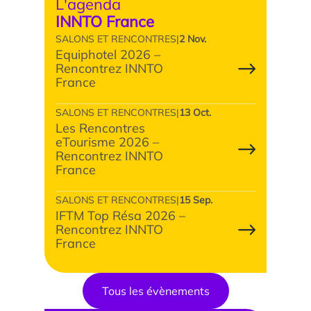
L'agenda
INNTO France
Parcours doctoral
SALONS ET RENCONTRES
|
2 Nov.
École doctorale
Equiphotel 2026 –
Rencontrez INNTO
France
SALONS ET RENCONTRES
|
13 Oct.
Les Rencontres
eTourisme 2026 –
Rencontrez INNTO
France
En savoir +
SALONS ET RENCONTRES
|
15 Sep.
IFTM Top Résa 2026 –
Rencontrez INNTO
Compétences et attentes professionnelles dans les
France
métiers territoriaux touristiques
Tous les évènements
Transformation des carrières en tourisme