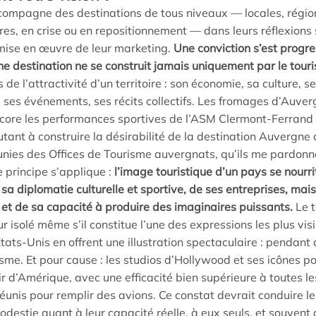
ccompagne des destinations de tous niveaux — locales, régio
es, en crise ou en repositionnement — dans leurs réflexions 
mise en œuvre de leur marketing.
Une conviction s’est progr
’une destination ne se construit jamais uniquement par le tour
de l’attractivité d’un territoire : son économie, sa culture, s
ses événements, ses récits collectifs. Les fromages d’Auvergn
core les performances sportives de l’ASM Clermont-Ferrand 
utant à construire la désirabilité de la destination Auvergne
unies des Offices de Tourisme auvergnats, qu’ils me pardonn
 principe s’applique :
l’image touristique d’un pays se nourr
 sa diplomatie culturelle et sportive, de ses entreprises, mai
a et de sa capacité à produire des imaginaires puissants.
Le t
isolé même s’il constitue l’une des expressions les plus visib
États-Unis en offrent une illustration spectaculaire : pendant 
isme. Et pour cause : les studios d’Hollywood et ses icônes 
sir d’Amérique, avec une efficacité bien supérieure à toutes
réunis pour remplir des avions. Ce constat devrait conduire le
estie quant à leur capacité réelle, à eux seuls, et souvent