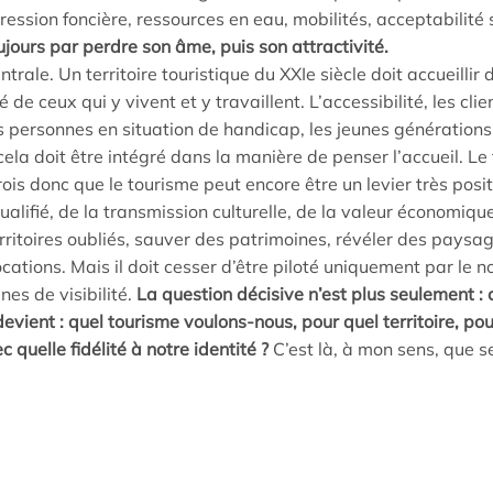
ession foncière, ressources en eau, mobilités, acceptabilité 
oujours par perdre son âme, puis son attractivité.
trale. Un territoire touristique du XXIe siècle doit accueillir 
 de ceux qui y vivent et y travaillent. L’accessibilité, les clie
 personnes en situation de handicap, les jeunes générations,
la doit être intégré dans la manière de penser l’accueil. Le 
crois donc que le tourisme peut encore être un levier très positi
qualifié, de la transmission culturelle, de la valeur économique 
ritoires oubliés, sauver des patrimoines, révéler des paysag
cations. Mais il doit cesser d’être piloté uniquement par le 
es de visibilité.
La question décisive n’est plus seulement :
devient : quel tourisme voulons-nous, pour quel territoire, po
c quelle fidélité à notre identité ?
C’est là, à mon sens, que se