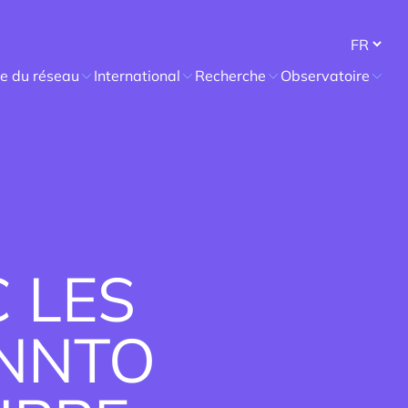
ie du réseau
International
Recherche
Observatoire
ssage
ir membre
njeux de l’égalité femmes-
s dans les métiers
tiques
 LES
NNTO