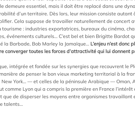
rôle demeure essentiel, mais il doit être replacé dans une dyna
rabilité d’un territoire. Dès lors, leur mission consiste autan
lifier. Cela suppose de travailler naturellement de concert 
u tourisme : industries exportatrices, bureaux du cinéma, 
es, événements culturels… C’est bel et bien Brigitte Bardot qu
té la Barbade, Bob Marley la Jamaïque…
L’enjeu n’est donc 
re converger toutes les forces d’attractivité qui lui donnent 
que, intégrée et fondée sur les synergies que recouvrent le P
anière de penser le bon vieux marketing territorial à la fra
 New York… — et celles de la péninsule Arabique — Oman, 
ut comme Lyon qui a compris la première en France l’intérêt
ôt que de disperser les moyens entre organismes travaillant en
e talents…