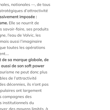
nales, nationales —, de tous
stratégiques d’attractivité
essivement imposée :
isme.
Elle se nourrit de
es savoir-faire, ses produits
e, l’eau de Volvic, les
mais aussi l’imaginaire
 que toutes les opérations
ent….
it de sa marque globale, de
s aussi de son soft power
ourisme ne peut donc plus
les de l’attractivité
des décennies, ils n’ont pas
populaires ont largement
 les campagnes des
s institutionnels du
 avec des moyens limités, à