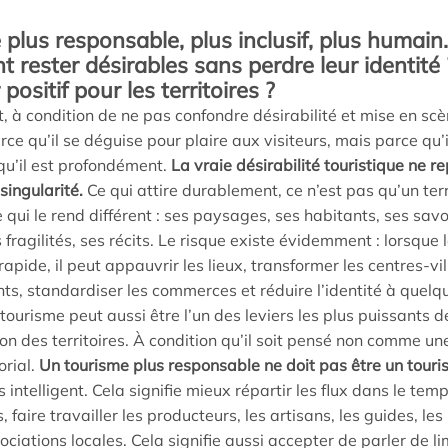
e plus responsable, plus inclusif, plus huma
nt rester désirables sans perdre leur identité
positif pour les territoires ?
, à condition de ne pas confondre désirabilité et mise en scène
ce qu’il se déguise pour plaire aux visiteurs, mais parce qu’il
qu’il est profondément.
La vraie désirabilité touristique ne r
 singularité.
Ce qui attire durablement, ce n’est pas qu’un ter
 qui le rend différent : ses paysages, ses habitants, ses savo
s fragilités, ses récits. Le risque existe évidemment : lorsque
ide, il peut appauvrir les lieux, transformer les centres-vill
nts, standardiser les commerces et réduire l’identité à quel
e tourisme peut aussi être l’un des leviers les plus puissants 
on des territoires. À condition qu’il soit pensé non comme un
orial.
Un tourisme plus responsable ne doit pas être un touris
us intelligent. Cela signifie mieux répartir les flux dans le tem
s, faire travailler les producteurs, les artisans, les guides, 
sociations locales. Cela signifie aussi accepter de parler de li