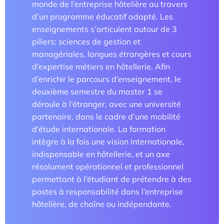
monde de l’entreprise hôtelière au travers
d’un programme éducatif adapté. Les
Parcours doctoral
enseignements s’articulent autour de 3
École doctorale
piliers: sciences de gestion et
managériales, langues étrangères et cours
d’expertise métiers en hôtellerie. Afin
d’enrichir le parcours d’enseignement, le
deuxième semestre du master 1 se
déroule à l’étranger, avec une université
partenaire, dans le cadre d’une mobilité
d’étude internationale. La formation
intègre à la fois une vision internationale,
En savoir +
indispensable en hôtellerie, et un axe
résolument opérationnel et professionnel
Compétences et attentes professionnelles dans les
permettant à l’étudiant de prétendre à des
métiers territoriaux touristiques
postes à responsabilité dans l’entreprise
hôtelière, de chaîne ou indépendante.
Transformation des carrières en tourisme