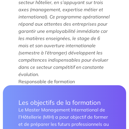
secteur hôtelier, en s’appuyant sur trois
axes (management, expertise métier et
international). Ce programme opérationnel
répond aux attentes des entreprises pour
garantir une employabilité immédiate car
Étude/Stage
les matières enseignées, le stage de 6
Comment candidater ?
mois et son ouverture internationale
(semestre à l’étranger) développent les
Comment candidater ?
compétences indispensables pour évoluer
dans ce secteur compétitif en constante
évolution.
Responsable de formation
Les objectifs de la formation
Le Master Management International de
Nos recherches et expertises
l’Hôtellerie (MIH) a pour objectif de former
et de préparer les futurs professionnels au
Laboratoires