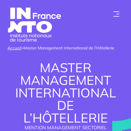
Skip to content
Accueil
>
Master Management International de l’Hôtellerie
MASTER
MANAGEMENT
INTERNATIONAL
Qui sommes-nous ?
DE
L’HÔTELLERIE
Les instituts
MENTION MANAGEMENT SECTORIEL
Devenir membre