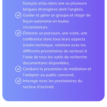
français et/ou dans une ou plusieurs
langues étrangères dont l’anglais,
Parcours doctoral
Guider et gérer un groupe et réagir de
École doctorale
façon autonome en toutes
circonstances.
Élaborer un parcours, une visite, une
conférence dans tous leurs aspects
(cadre technique, relations avec les
différents prestataires du secteur) à
l’aide de tous les outils de recherche
documentaire disponibles,
En savoir +
Conduire la prestation de médiation et
l’adapter au public concerné,
Interagir avec les prestataires du
Compétences et attentes professionnelles dans les
secteur d’activité.
métiers territoriaux touristiques
Transformation des carrières en tourisme