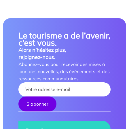
Le tourisme a de l’avenir,
c’est vous.
Alors n’hésitez plus,
rejoignez-nous.
Abonnez-vous pour recevoir des mises à
jour, des nouvelles, des événements et des
ressources communautaires.
Your name :