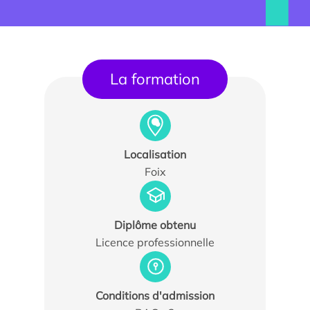
La formation
Localisation
Foix
Trouver un stagiaire, alternant ou collaborateur
Associer nos étudiants à vos projets
Diplôme obtenu
Former vos équipes
Licence professionnelle
Taxe d’apprentissage
Conditions d'admission