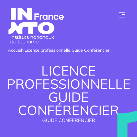
Skip to content
Accueil
>
Licence professionnelle Guide Conférencier
LICENCE
PROFESSIONNELLE
GUIDE
Qui sommes-nous ?
CONFÉRENCIER
Les instituts
GUIDE CONFÉRENCIER
Devenir membre