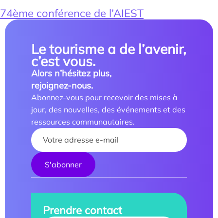
74ème conférence de l’AIEST
Le tourisme a de l’avenir,
c’est vous.
Alors n’hésitez plus,
rejoignez-nous.
Abonnez-vous pour recevoir des mises à
jour, des nouvelles, des événements et des
ressources communautaires.
Trouver un stagiaire, alternant ou collaborateur
Your name :
Associer nos étudiants à vos projets
Former vos équipes
Taxe d’apprentissage
Prendre contact